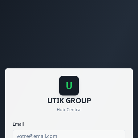
U
UTIK GROUP
Hub Central
Email